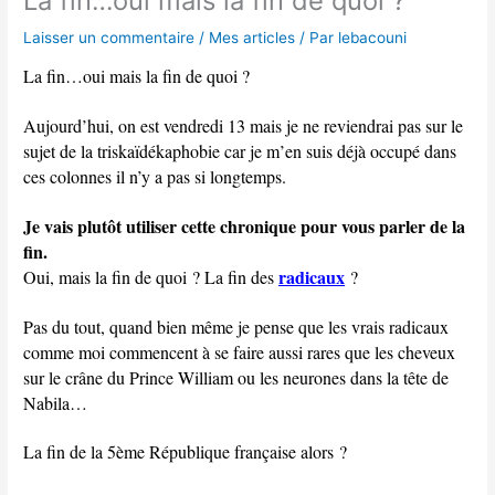
La fin…oui mais la fin de quoi ?
n
Laisser un commentaire
/
Mes articles
/ Par
lebacouni
s
La fin…oui mais la fin de quoi ?
Aujourd’hui, on est vendredi 13 mais je ne reviendrai pas sur le
sujet de la triskaïdékaphobie car je m’en suis déjà occupé dans
ces colonnes il n’y a pas si longtemps.
Je vais plutôt utiliser cette chronique pour vous parler de la
fin.
radicaux
Oui, mais la fin de quoi ? La fin des
?
Pas du tout, quand bien même je pense que les vrais radicaux
comme moi commencent à se faire aussi rares que les cheveux
sur le crâne du Prince William ou les neurones dans la tête de
Nabila…
La fin de la 5ème République française alors ?