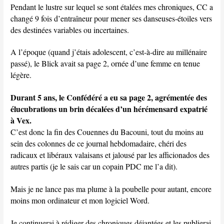
Pendant le lustre sur lequel se sont étalées mes chroniques, CC a
changé 9 fois d’entraîneur pour mener ses danseuses-étoiles vers
des destinées variables ou incertaines.
A l’époque (quand j’étais adolescent, c’est-à-dire au millénaire
passé), le Blick avait sa page 2, ornée d’une femme en tenue
légère.
Durant 5 ans, le Confédéré a eu sa page 2, agrémentée des
élucubrations un brin décalées d’un hérémensard expatrié
à Vex.
C’est donc la fin des Couennes du Bacouni, tout du moins au
sein des colonnes de ce journal hebdomadaire, chéri des
radicaux et libéraux valaisans et jalousé par les afficionados des
autres partis (je le sais car un copain PDC me l’a dit).
Mais je ne lance pas ma plume à la poubelle pour autant, encore
moins mon ordinateur et mon logiciel Word.
Je continuerai à rédiger des chroniques déjantées et les publierai